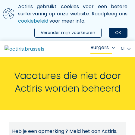
Aller au contenu principal
We gebruiken cookies
Actiris gebruikt cookies voor een betere
ermer le menu
surfervaring op onze website. Raadpleeg ons
cookiebeleid
voor meer info.
Verander mijn voorkeuren
OK
Burgers
Nl
Vacatures die niet door
Actiris worden beheerd
Heb je een opmerking ? Meld het aan Actiris.