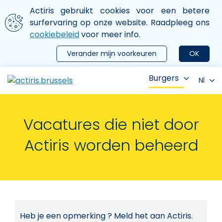
Aller au contenu principal
We gebruiken cookies
Actiris gebruikt cookies voor een betere
ermer le menu
surfervaring op onze website. Raadpleeg ons
cookiebeleid
voor meer info.
Verander mijn voorkeuren
OK
Burgers
Nl
Vacatures die niet door
Actiris worden beheerd
Heb je een opmerking ? Meld het aan Actiris.