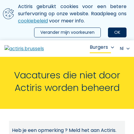
Aller au contenu principal
We gebruiken cookies
Actiris gebruikt cookies voor een betere
ermer le menu
surfervaring op onze website. Raadpleeg ons
cookiebeleid
voor meer info.
Verander mijn voorkeuren
OK
Burgers
Nl
Vacatures die niet door
Actiris worden beheerd
Heb je een opmerking ? Meld het aan Actiris.