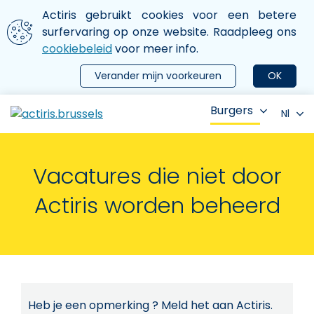
Aller au contenu principal
We gebruiken cookies
Actiris gebruikt cookies voor een betere
ermer le menu
surfervaring op onze website. Raadpleeg ons
cookiebeleid
voor meer info.
Verander mijn voorkeuren
OK
Burgers
Nl
Vacatures die niet door
Actiris worden beheerd
Heb je een opmerking ? Meld het aan Actiris.