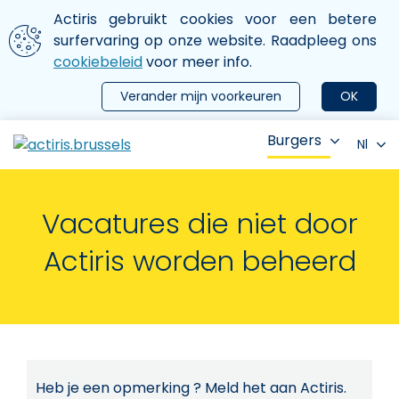
Aller au contenu principal
We gebruiken cookies
Actiris gebruikt cookies voor een betere
ermer le menu
surfervaring op onze website. Raadpleeg ons
cookiebeleid
voor meer info.
Verander mijn voorkeuren
OK
Burgers
Nl
Vacatures die niet door
Actiris worden beheerd
Heb je een opmerking ? Meld het aan Actiris.