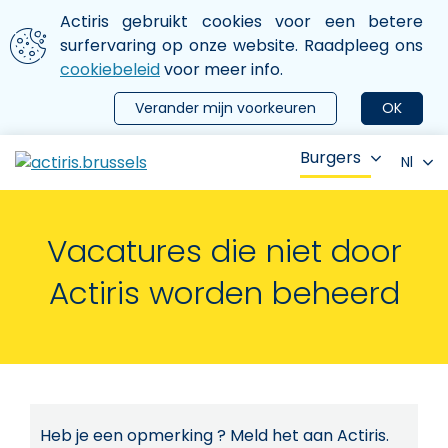
Aller au contenu principal
We gebruiken cookies
Actiris gebruikt cookies voor een betere
ermer le menu
surfervaring op onze website. Raadpleeg ons
cookiebeleid
voor meer info.
Verander mijn voorkeuren
OK
Burgers
Nl
Vacatures die niet door
Actiris worden beheerd
Heb je een opmerking ? Meld het aan Actiris.