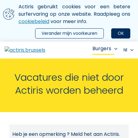
Aller au contenu principal
We gebruiken cookies
Actiris gebruikt cookies voor een betere
ermer le menu
surfervaring op onze website. Raadpleeg ons
cookiebeleid
voor meer info.
Verander mijn voorkeuren
OK
Burgers
Nl
Vacatures die niet door
Actiris worden beheerd
Heb je een opmerking ? Meld het aan Actiris.