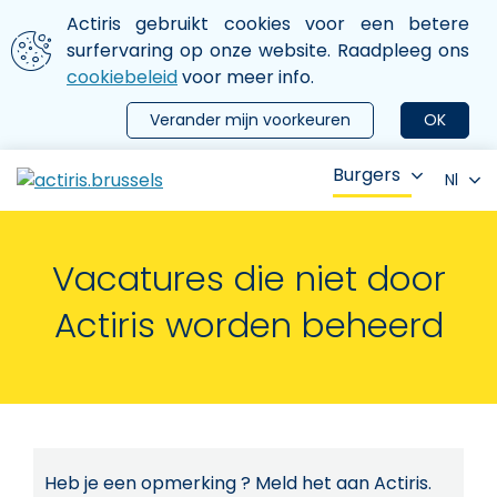
Aller au contenu principal
We gebruiken cookies
Actiris gebruikt cookies voor een betere
ermer le menu
surfervaring op onze website. Raadpleeg ons
cookiebeleid
voor meer info.
Verander mijn voorkeuren
OK
Burgers
Nl
Vacatures die niet door
Actiris worden beheerd
Heb je een opmerking ? Meld het aan Actiris.