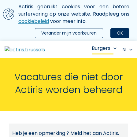
Aller au contenu principal
We gebruiken cookies
Actiris gebruikt cookies voor een betere
ermer le menu
surfervaring op onze website. Raadpleeg ons
cookiebeleid
voor meer info.
Verander mijn voorkeuren
OK
Burgers
Nl
Vacatures die niet door
Actiris worden beheerd
Heb je een opmerking ? Meld het aan Actiris.