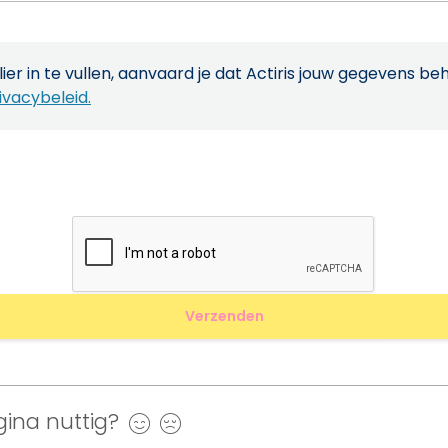
ier in te vullen, aanvaard je dat Actiris jouw gegevens be
ivacybeleid.
ina nuttig?
Ja
Nee