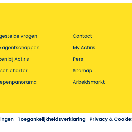
gestelde vragen
Contact
e agentschappen
My Actiris
n bij Actiris
Pers
isch charter
Sitemap
oepenpanorama
Arbeidsmarkt
dingen
Toegankelijkheidsverklaring
Privacy & Cookie