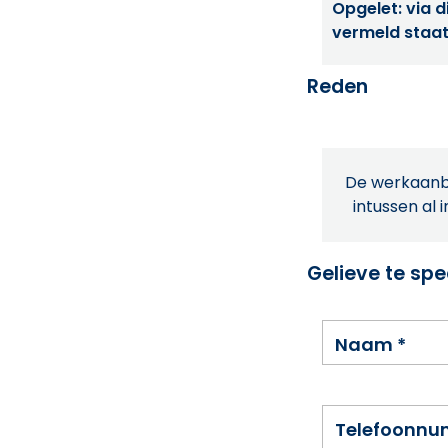
Opgelet: via di
vermeld staat
Reden
De werkaanbi
intussen al 
Gelieve te spe
Naam
*
Telefoonn