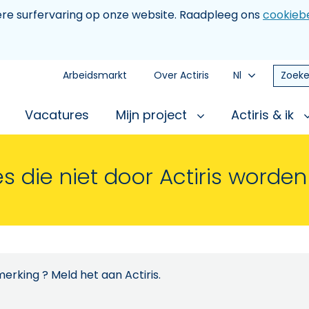
tere surfervaring op onze website. Raadpleeg ons
cookiebe
Arbeidsmarkt
Over Actiris
Nl
Zoeke
Vacatures
Mijn project
Actiris & ik
s die niet door Actiris worde
erking ? Meld het aan Actiris.