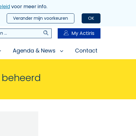
leid
voor meer info.
Verander mijn voorkeuren
OK
Zoeken
My Actiris
n
Agenda & News
Contact
n beheerd