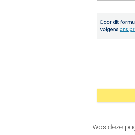
Door dit formul
volgens
ons pr
Was deze pag