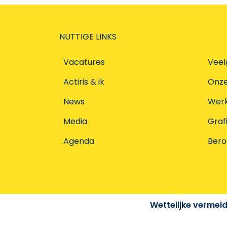
NUTTIGE LINKS
Vacatures
Veel
Actiris & ik
Onz
News
Werke
Media
Graf
Agenda
Ber
Wettelijke vermel