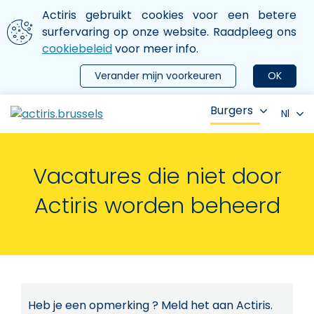
Aller au contenu principal
We gebruiken cookies
Actiris gebruikt cookies voor een betere
ermer le menu
surfervaring op onze website. Raadpleeg ons
cookiebeleid
voor meer info.
Verander mijn voorkeuren
OK
Burgers
Nl
Vacatures die niet door
Actiris worden beheerd
Heb je een opmerking ? Meld het aan Actiris.