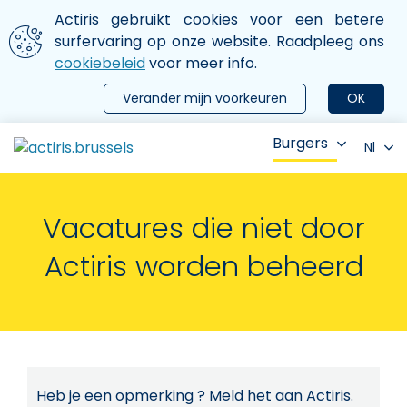
Aller au contenu principal
We gebruiken cookies
Actiris gebruikt cookies voor een betere
ermer le menu
surfervaring op onze website. Raadpleeg ons
cookiebeleid
voor meer info.
Verander mijn voorkeuren
OK
Burgers
Nl
Vacatures die niet door
Actiris worden beheerd
Heb je een opmerking ? Meld het aan Actiris.