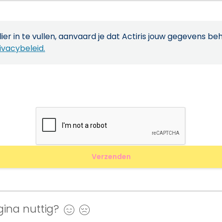
ier in te vullen, aanvaard je dat Actiris jouw gegevens be
ivacybeleid.
ina nuttig?
Ja
Nee