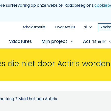
tere surfervaring op onze website. Raadpleeg ons
cookiebe
Arbeidsmarkt
Over Actiris
Nl
Zoeke
Vacatures
Mijn project
Actiris & ik
s die niet door Actiris worde
erking ? Meld het aan Actiris.