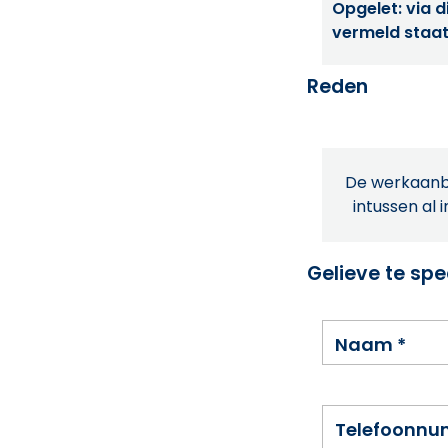
Opgelet: via di
vermeld staat
Reden
De werkaanbi
intussen al 
Gelieve te spe
Naam
*
Telefoonn