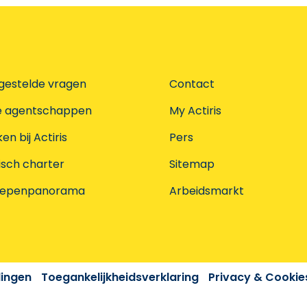
gestelde vragen
Contact
e agentschappen
My Actiris
n bij Actiris
Pers
isch charter
Sitemap
oepenpanorama
Arbeidsmarkt
dingen
Toegankelijkheidsverklaring
Privacy & Cookie