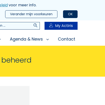
leid
voor meer info.
Verander mijn voorkeuren
OK
Zoeken
My Actiris
n
Agenda & News
Contact
n beheerd