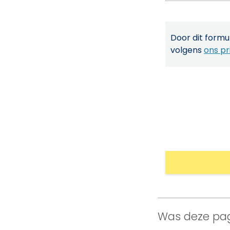
Door dit formul
volgens
ons pr
Was deze pag