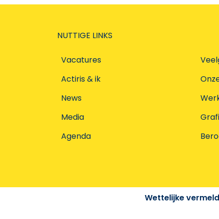
NUTTIGE LINKS
Vacatures
Veel
Actiris & ik
Onz
News
Werke
Media
Graf
Agenda
Ber
Wettelijke vermel