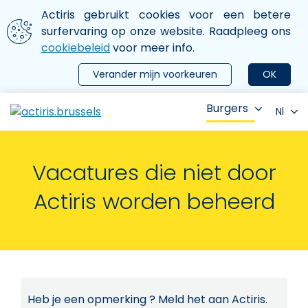
Aller au contenu principal
We gebruiken cookies
Actiris gebruikt cookies voor een betere
ermer le menu
surfervaring op onze website. Raadpleeg ons
cookiebeleid
voor meer info.
Verander mijn voorkeuren
OK
Burgers
Nl
Vacatures die niet door
Actiris worden beheerd
Heb je een opmerking ? Meld het aan Actiris.