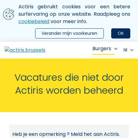
Aller au contenu principal
We gebruiken cookies
Actiris gebruikt cookies voor een betere
ermer le menu
surfervaring op onze website. Raadpleeg ons
cookiebeleid
voor meer info.
Verander mijn voorkeuren
OK
Burgers
Nl
Vacatures die niet door
Actiris worden beheerd
Heb je een opmerking ? Meld het aan Actiris.