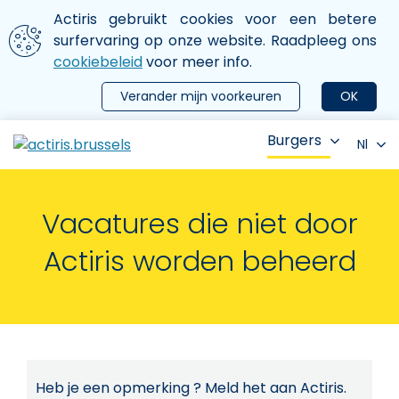
Aller au contenu principal
We gebruiken cookies
Actiris gebruikt cookies voor een betere
ermer le menu
surfervaring op onze website. Raadpleeg ons
cookiebeleid
voor meer info.
Verander mijn voorkeuren
OK
Burgers
Nl
Vacatures die niet door
Actiris worden beheerd
Heb je een opmerking ? Meld het aan Actiris.