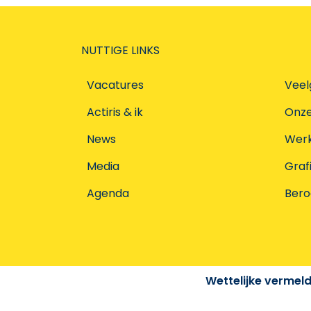
NUTTIGE LINKS
Vacatures
Veel
Actiris & ik
Onz
News
Werke
Media
Graf
Agenda
Ber
Wettelijke vermel