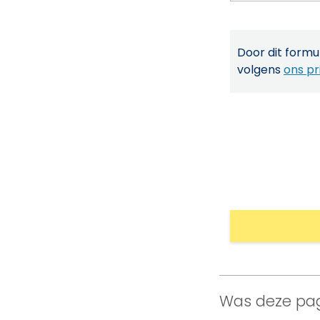
Door dit formul
volgens
ons pr
Was deze pag