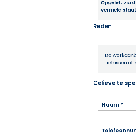
Opgelet: via di
vermeld staat
Reden
De werkaanbi
intussen al 
Gelieve te spe
Naam
*
Telefoonn