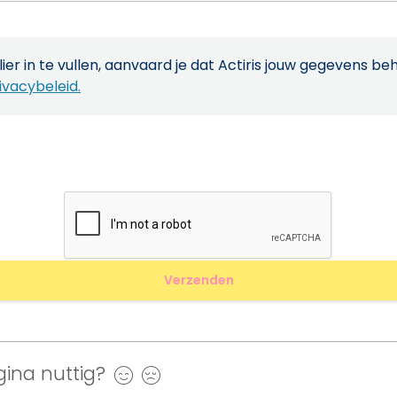
ier in te vullen, aanvaard je dat Actiris jouw gegevens be
ivacybeleid.
ina nuttig?
Ja
Nee