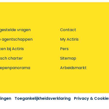
gestelde vragen
Contact
e agentschappen
My Actiris
n bij Actiris
Pers
isch charter
Sitemap
oepenpanorama
Arbeidsmarkt
dingen
Toegankelijkheidsverklaring
Privacy & Cookie