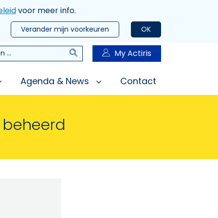
leid
voor meer info.
Verander mijn voorkeuren
OK
Zoeken
My Actiris
n
Agenda & News
Contact
n beheerd