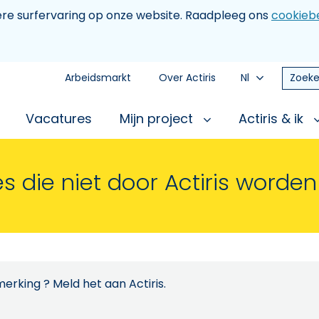
tere surfervaring op onze website. Raadpleeg ons
cookiebe
Arbeidsmarkt
Over Actiris
Nl
Zoeke
Vacatures
Mijn project
Actiris & ik
s die niet door Actiris worde
erking ? Meld het aan Actiris.