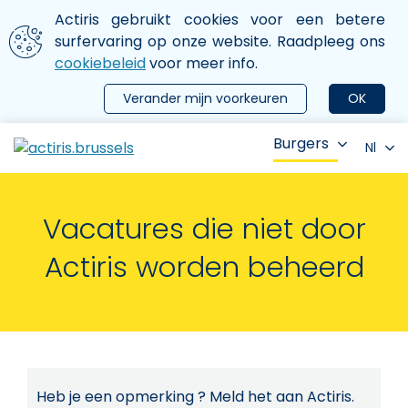
Aller au contenu principal
We gebruiken cookies
Actiris gebruikt cookies voor een betere
ermer le menu
surfervaring op onze website. Raadpleeg ons
cookiebeleid
voor meer info.
Verander mijn voorkeuren
OK
Burgers
Nl
Vacatures die niet door
Actiris worden beheerd
Heb je een opmerking ? Meld het aan Actiris.