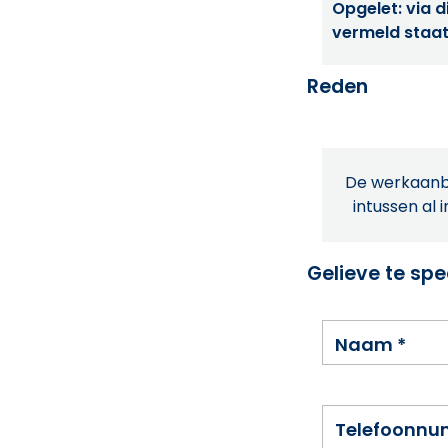
Opgelet: via di
vermeld staat
Reden
De werkaanbi
intussen al 
Gelieve te spe
Naam
*
Telefoonn