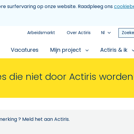
tere surfervaring op onze website. Raadpleeg ons
cookiebe
Arbeidsmarkt
Over Actiris
Nl
Zoeke
Vacatures
Mijn project
Actiris & ik
s die niet door Actiris worde
erking ? Meld het aan Actiris.