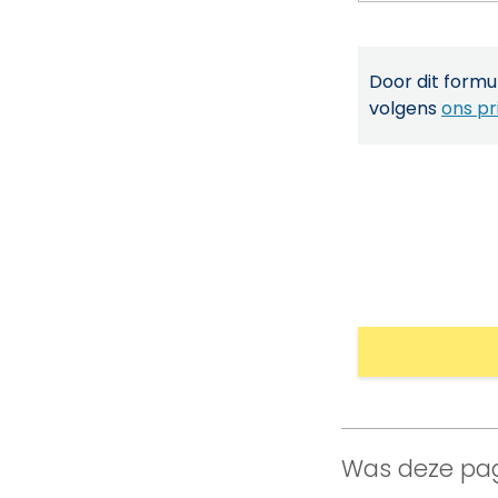
Door dit formul
volgens
ons pr
Was deze pag