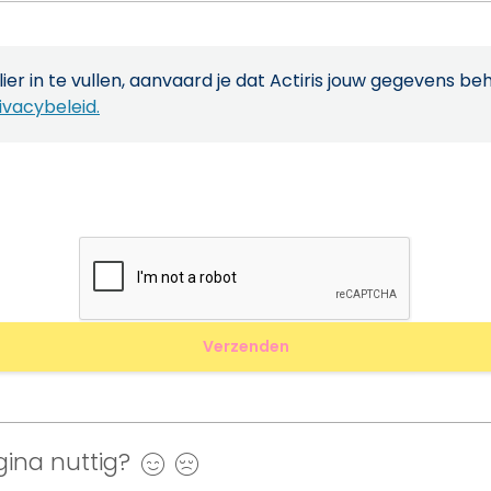
ier in te vullen, aanvaard je dat Actiris jouw gegevens be
ivacybeleid.
ina nuttig?
Ja
Nee