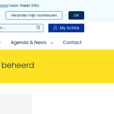
leid
voor meer info.
Verander mijn voorkeuren
OK
Zoeken
My Actiris
n
Agenda & News
Contact
n beheerd