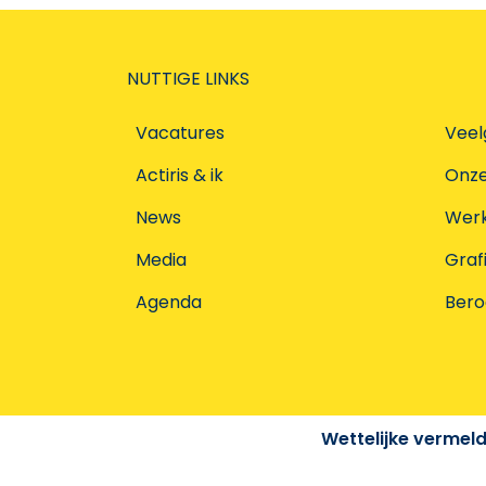
NUTTIGE LINKS
Vacatures
Veel
Actiris & ik
Onz
News
Werke
Media
Graf
Agenda
Ber
Wettelijke vermel