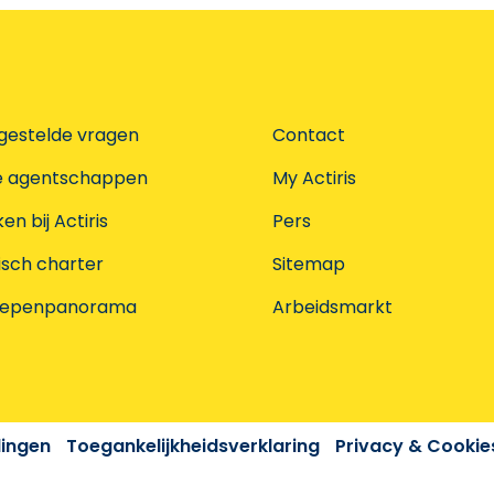
gestelde vragen
Contact
e agentschappen
My Actiris
n bij Actiris
Pers
isch charter
Sitemap
oepenpanorama
Arbeidsmarkt
dingen
Toegankelijkheidsverklaring
Privacy & Cookie