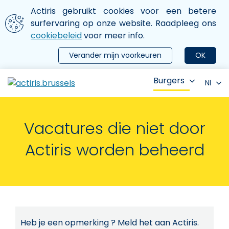
Aller au contenu principal
We gebruiken cookies
Actiris gebruikt cookies voor een betere
ermer le menu
surfervaring op onze website. Raadpleeg ons
cookiebeleid
voor meer info.
Verander mijn voorkeuren
OK
Burgers
Nl
Vacatures die niet door
Actiris worden beheerd
Heb je een opmerking ? Meld het aan Actiris.