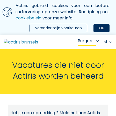
Aller au contenu principal
We gebruiken cookies
Actiris gebruikt cookies voor een betere
ermer le menu
surfervaring op onze website. Raadpleeg ons
cookiebeleid
voor meer info.
Verander mijn voorkeuren
OK
Burgers
Nl
Vacatures die niet door
Actiris worden beheerd
Heb je een opmerking ? Meld het aan Actiris.