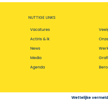
NUTTIGE LINKS
Vacatures
Veel
Actiris & ik
Onz
News
Werke
Media
Graf
Agenda
Ber
Wettelijke vermel