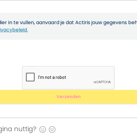
ier in te vullen, aanvaard je dat Actiris jouw gegevens be
ivacybeleid.
ina nuttig?
Ja
Nee