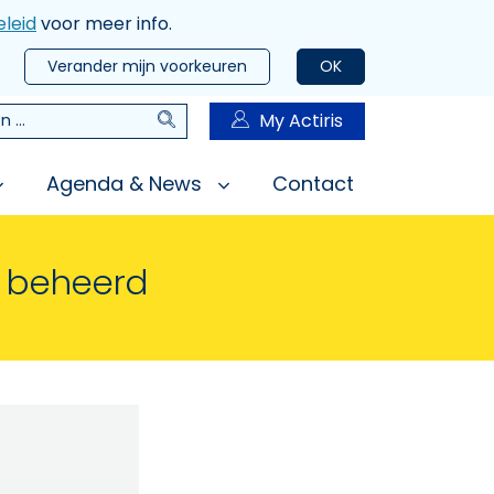
leid
voor meer info.
Verander mijn voorkeuren
OK
Zoeken
My Actiris
n
Agenda & News
Contact
n beheerd