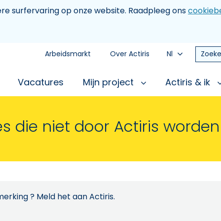
tere surfervaring op onze website. Raadpleeg ons
cookiebe
Arbeidsmarkt
Over Actiris
Nl
Zoeke
Vacatures
Mijn project
Actiris & ik
s die niet door Actiris worde
erking ? Meld het aan Actiris.