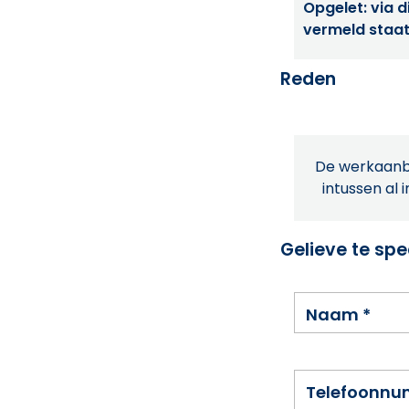
Opgelet: via di
vermeld staat
Reden
De werkaanbi
intussen al 
Gelieve te spe
Naam
*
Telefoonn