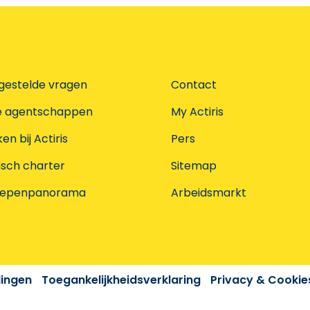
gestelde vragen
Contact
e agentschappen
My Actiris
n bij Actiris
Pers
isch charter
Sitemap
oepenpanorama
Arbeidsmarkt
dingen
Toegankelijkheidsverklaring
Privacy & Cookie