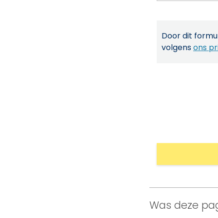
Door dit formul
volgens
ons pr
Was deze pag