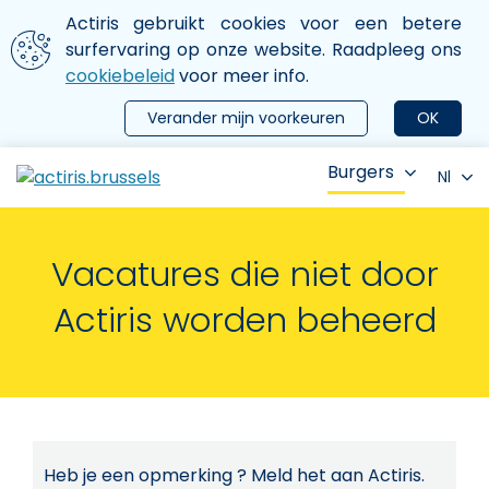
Aller au contenu principal
We gebruiken cookies
Actiris gebruikt cookies voor een betere
ermer le menu
surfervaring op onze website. Raadpleeg ons
cookiebeleid
voor meer info.
Verander mijn voorkeuren
OK
Burgers
Nl
Vacatures die niet door
Actiris worden beheerd
Heb je een opmerking ? Meld het aan Actiris.