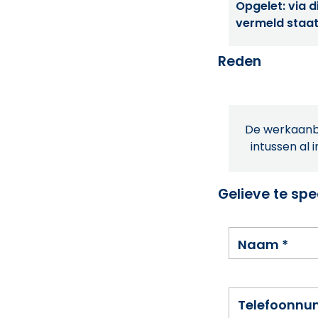
Opgelet: via di
vermeld staat
Reden
De werkaanbi
intussen al 
Gelieve te spe
Naam
*
Telefoonn