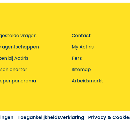
gestelde vragen
Contact
e agentschappen
My Actiris
n bij Actiris
Pers
isch charter
Sitemap
oepenpanorama
Arbeidsmarkt
dingen
Toegankelijkheidsverklaring
Privacy & Cookie