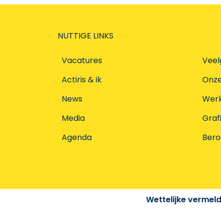
NUTTIGE LINKS
Vacatures
Veel
Actiris & ik
Onz
News
Werke
Media
Graf
Agenda
Ber
Wettelijke vermel