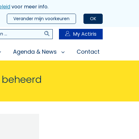
leid
voor meer info.
Verander mijn voorkeuren
OK
Zoeken
My Actiris
n
Agenda & News
Contact
n beheerd