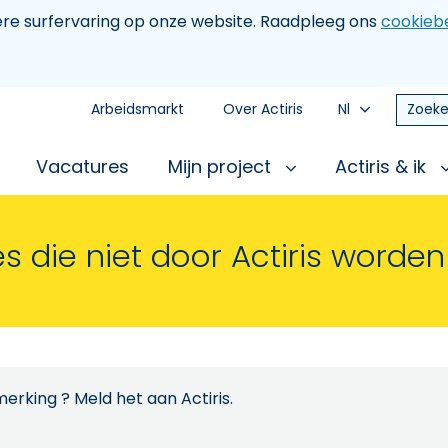
tere surfervaring op onze website. Raadpleeg ons
cookiebe
Arbeidsmarkt
Over Actiris
Nl
Zoeke
Vacatures
Mijn project
Actiris & ik
s die niet door Actiris worde
erking ? Meld het aan Actiris.