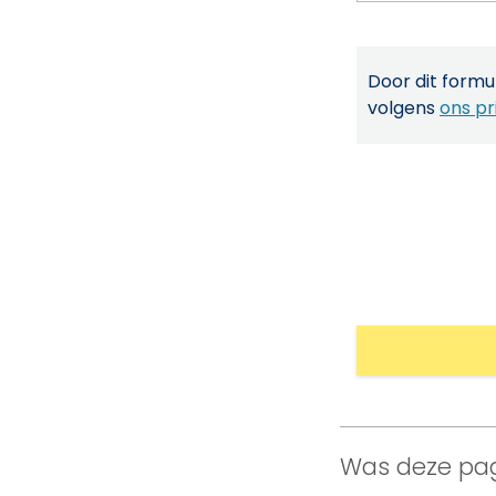
Door dit formul
volgens
ons pr
Was deze pag