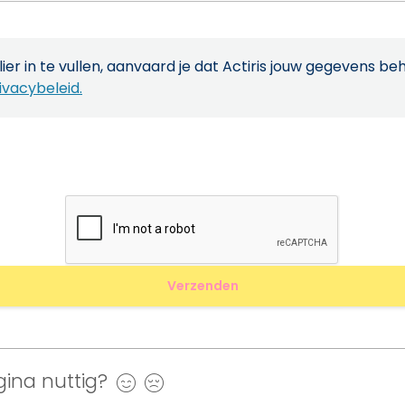
ier in te vullen, aanvaard je dat Actiris jouw gegevens be
ivacybeleid.
ina nuttig?
Ja
Nee