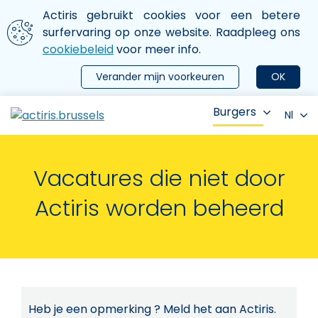
Aller au contenu principal
We gebruiken cookies
Actiris gebruikt cookies voor een betere
ermer le menu
surfervaring op onze website. Raadpleeg ons
cookiebeleid
voor meer info.
Verander mijn voorkeuren
OK
Burgers
Nl
Vacatures die niet door
Actiris worden beheerd
Heb je een opmerking ? Meld het aan Actiris.