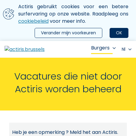
Aller au contenu principal
We gebruiken cookies
Actiris gebruikt cookies voor een betere
ermer le menu
surfervaring op onze website. Raadpleeg ons
cookiebeleid
voor meer info.
Verander mijn voorkeuren
OK
Burgers
Nl
Vacatures die niet door
Actiris worden beheerd
Heb je een opmerking ? Meld het aan Actiris.