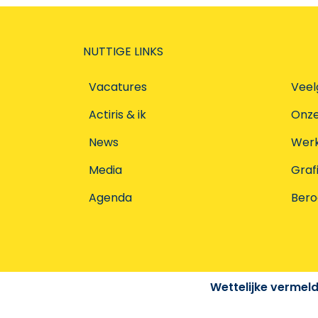
NUTTIGE LINKS
Vacatures
Veel
Actiris & ik
Onz
News
Werke
Media
Graf
Agenda
Ber
Wettelijke vermel