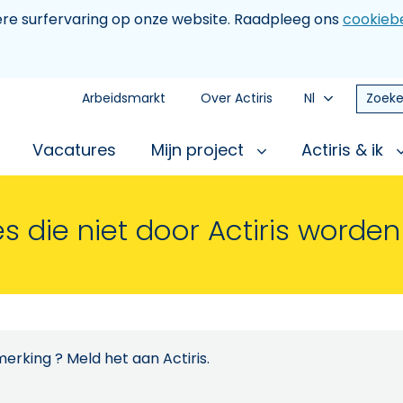
tere surfervaring op onze website. Raadpleeg ons
cookiebe
Arbeidsmarkt
Over Actiris
Nl
Zoeke
Vacatures
Mijn project
Actiris & ik
s die niet door Actiris worde
erking ? Meld het aan Actiris.