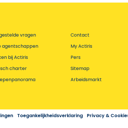
gestelde vragen
Contact
e agentschappen
My Actiris
n bij Actiris
Pers
isch charter
Sitemap
oepenpanorama
Arbeidsmarkt
dingen
Toegankelijkheidsverklaring
Privacy & Cookie