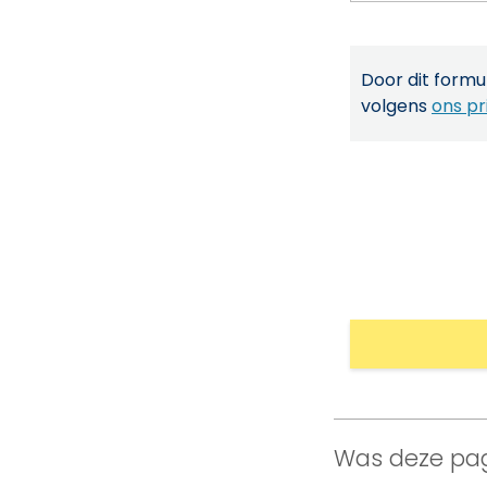
Door dit formul
volgens
ons pr
Was deze pag