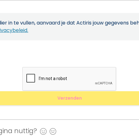
ier in te vullen, aanvaard je dat Actiris jouw gegevens be
ivacybeleid.
ina nuttig?
Ja
Nee