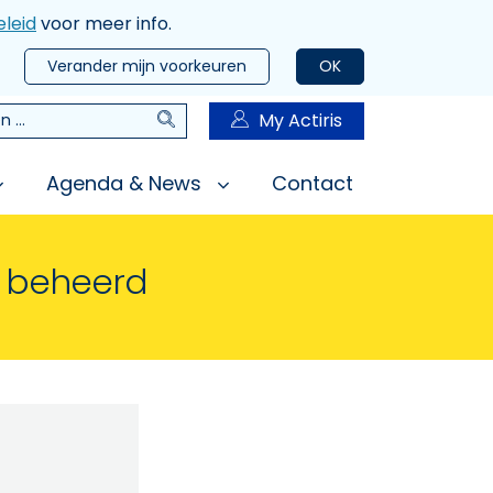
leid
voor meer info.
Verander mijn voorkeuren
OK
Zoeken
My Actiris
n
Agenda & News
Contact
n beheerd