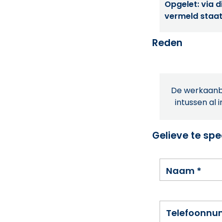
Opgelet: via di
vermeld staat
Reden
De werkaanbi
intussen al 
Gelieve te spe
Naam
*
Telefoonn