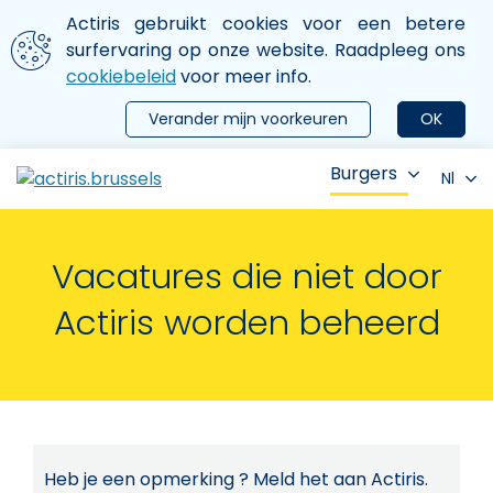
Aller au contenu principal
We gebruiken cookies
Actiris gebruikt cookies voor een betere
ermer le menu
surfervaring op onze website. Raadpleeg ons
cookiebeleid
voor meer info.
Verander mijn voorkeuren
OK
Burgers
Nl
Vacatures die niet door
Actiris worden beheerd
Heb je een opmerking ? Meld het aan Actiris.