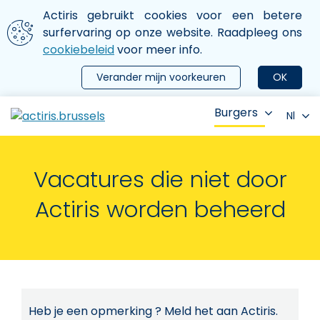
Aller au contenu principal
We gebruiken cookies
Actiris gebruikt cookies voor een betere
ermer le menu
surfervaring op onze website. Raadpleeg ons
cookiebeleid
voor meer info.
Verander mijn voorkeuren
OK
Burgers
Nl
Vacatures die niet door
Actiris worden beheerd
Heb je een opmerking ? Meld het aan Actiris.