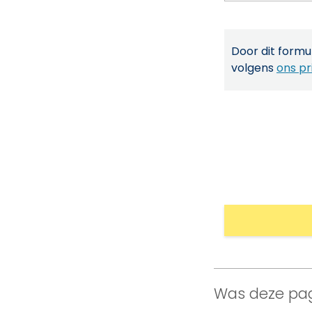
Door dit formul
volgens
ons pr
Was deze pag