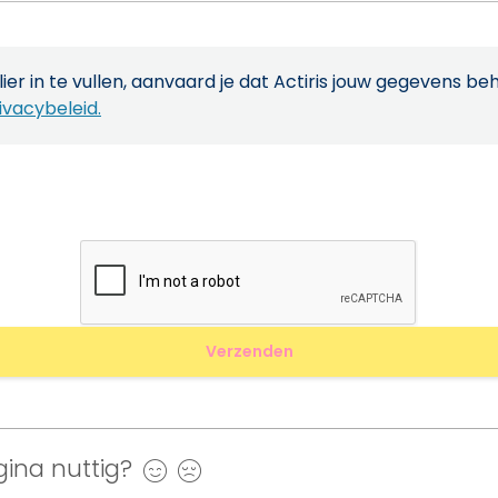
ier in te vullen, aanvaard je dat Actiris jouw gegevens be
ivacybeleid.
ina nuttig?
Ja
Nee