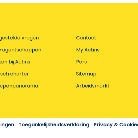
gestelde vragen
Contact
e agentschappen
My Actiris
n bij Actiris
Pers
isch charter
Sitemap
oepenpanorama
Arbeidsmarkt
dingen
Toegankelijkheidsverklaring
Privacy & Cookie