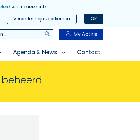
leid
voor meer info.
Verander mijn voorkeuren
OK
Zoeken
My Actiris
n
Agenda & News
Contact
n beheerd