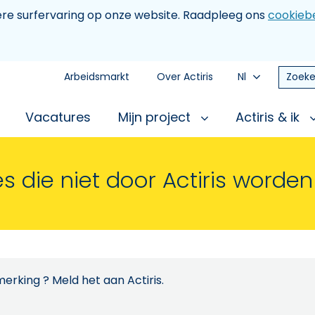
tere surfervaring op onze website. Raadpleeg ons
cookiebe
Arbeidsmarkt
Over Actiris
Nl
Zoeke
Vacatures
Mijn project
Actiris & ik
s die niet door Actiris worde
erking ? Meld het aan Actiris.