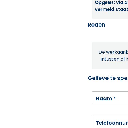
Opgelet: via di
vermeld staat
Reden
De werkaanbi
intussen al 
Gelieve te spe
Naam
*
Telefoonn