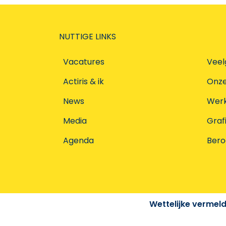
NUTTIGE LINKS
Vacatures
Veel
Actiris & ik
Onz
News
Werke
Media
Graf
Agenda
Ber
Wettelijke vermel