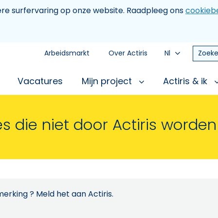
tere surfervaring op onze website. Raadpleeg ons
cookiebe
Arbeidsmarkt
Over Actiris
Nl
Zoeke
Vacatures
Mijn project
Actiris & ik
s die niet door Actiris worde
erking ? Meld het aan Actiris.