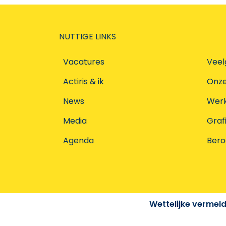
NUTTIGE LINKS
Vacatures
Veel
Actiris & ik
Onz
News
Werke
Media
Graf
Agenda
Ber
Wettelijke vermel