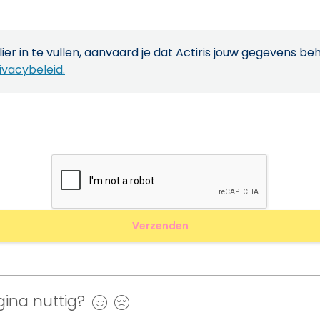
ier in te vullen, aanvaard je dat Actiris jouw gegevens be
ivacybeleid.
ina nuttig?
Ja
Nee