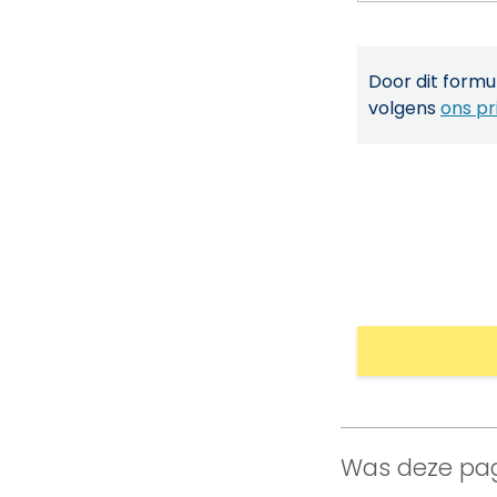
Door dit formul
volgens
ons pr
Was deze pag