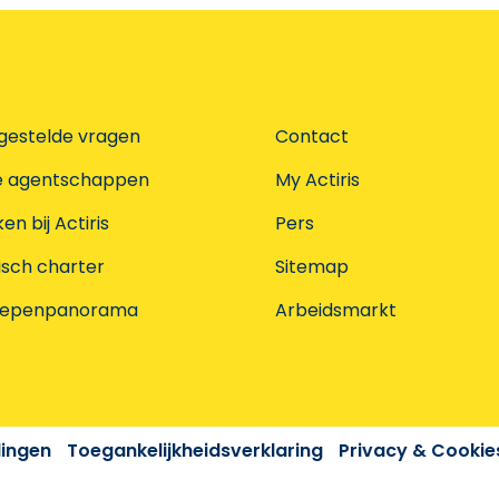
gestelde vragen
Contact
e agentschappen
My Actiris
n bij Actiris
Pers
isch charter
Sitemap
oepenpanorama
Arbeidsmarkt
dingen
Toegankelijkheidsverklaring
Privacy & Cookie