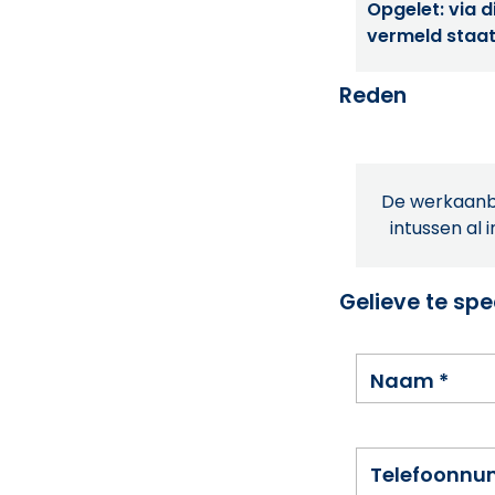
Opgelet: via di
vermeld staat
Reden
De werkaanbi
intussen al 
Gelieve te spe
Naam
*
Telefoonn