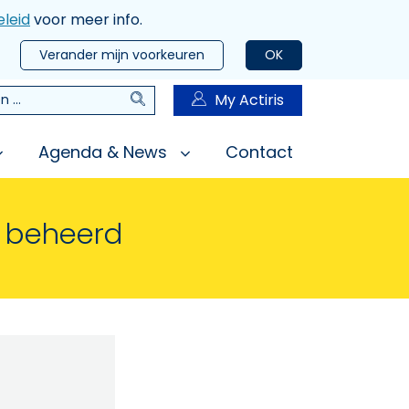
leid
voor meer info.
Verander mijn voorkeuren
OK
Zoeken
My Actiris
n
Agenda & News
Contact
n beheerd