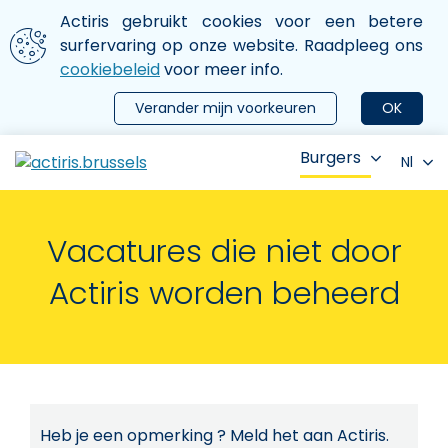
Aller au contenu principal
We gebruiken cookies
Actiris gebruikt cookies voor een betere
ermer le menu
surfervaring op onze website. Raadpleeg ons
cookiebeleid
voor meer info.
Verander mijn voorkeuren
OK
Burgers
Nl
Vacatures die niet door
Actiris worden beheerd
Heb je een opmerking ? Meld het aan Actiris.