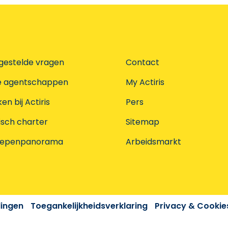
gestelde vragen
Contact
e agentschappen
My Actiris
n bij Actiris
Pers
isch charter
Sitemap
oepenpanorama
Arbeidsmarkt
dingen
Toegankelijkheidsverklaring
Privacy & Cookie