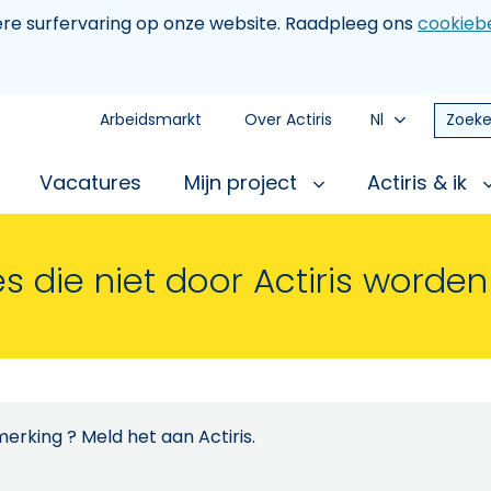
tere surfervaring op onze website. Raadpleeg ons
cookiebe
Arbeidsmarkt
Over Actiris
Nl
Zoeke
Vacatures
Mijn project
Actiris & ik
s die niet door Actiris worde
erking ? Meld het aan Actiris.