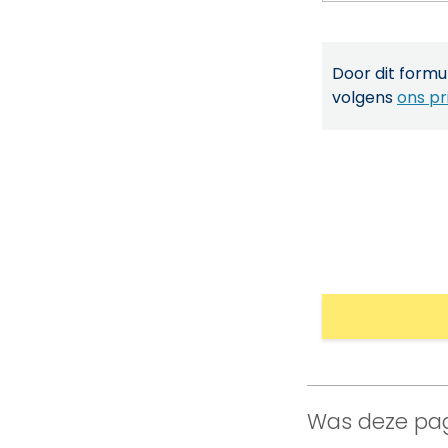
Door dit formul
volgens
ons pr
Was deze pag