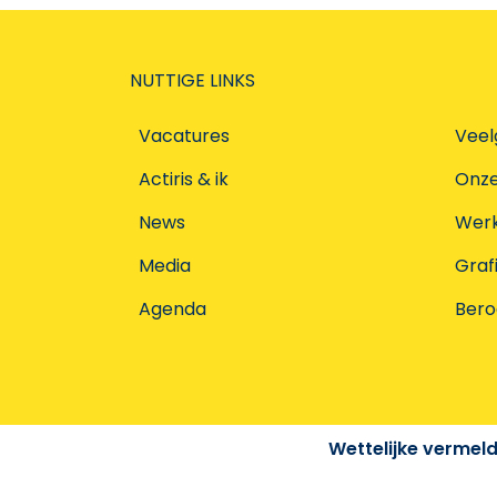
NUTTIGE LINKS
Vacatures
Veel
Actiris & ik
Onz
News
Werke
Media
Graf
Agenda
Ber
Wettelijke vermel