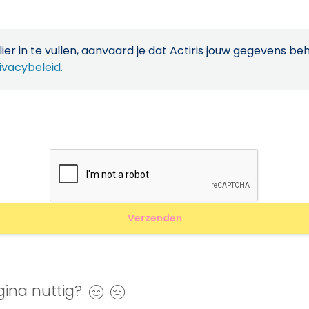
ier in te vullen, aanvaard je dat Actiris jouw gegevens be
ivacybeleid.
ina nuttig?
Ja
Nee