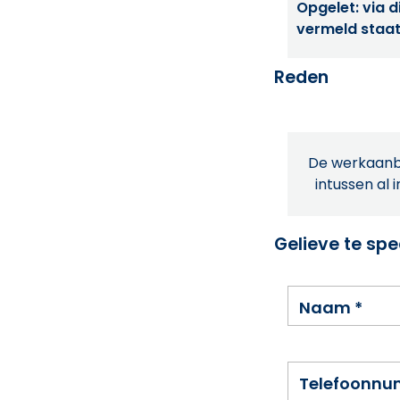
Opgelet: via di
vermeld staat
Reden
De werkaanbi
intussen al 
Gelieve te spe
Naam
*
Telefoonn