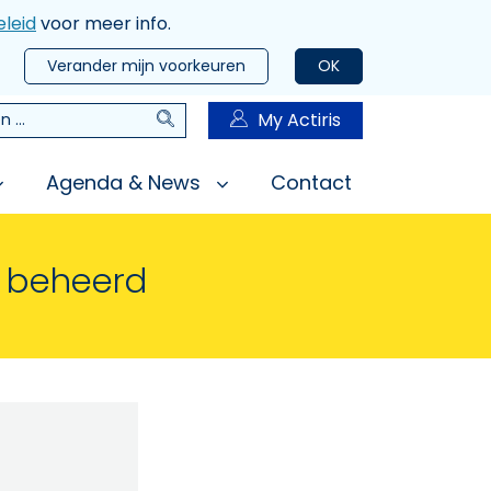
leid
voor meer info.
Verander mijn voorkeuren
OK
Zoeken
My Actiris
n
Agenda & News
Contact
n beheerd