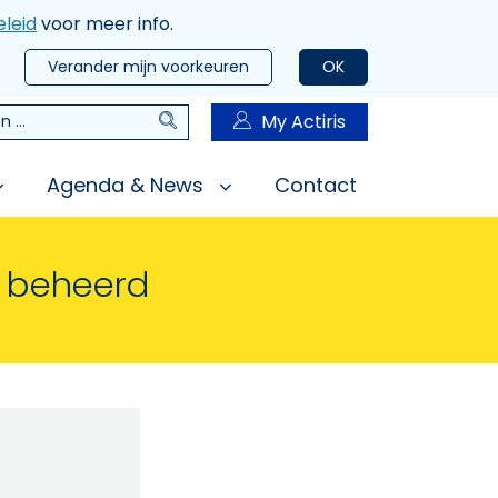
leid
voor meer info.
Verander mijn voorkeuren
OK
Zoeken
My Actiris
n
Agenda & News
Contact
n beheerd