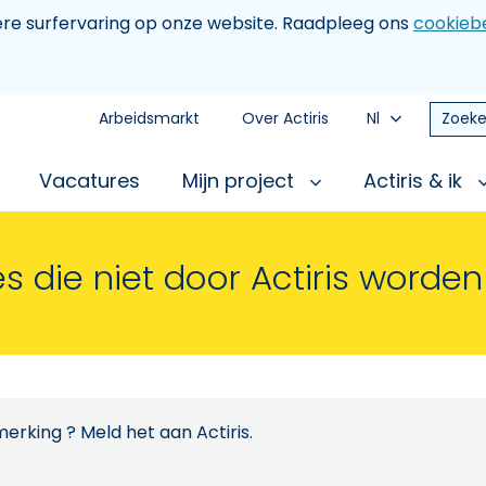
tere surfervaring op onze website. Raadpleeg ons
cookiebe
Arbeidsmarkt
Over Actiris
Nl
Zoeke
Vacatures
Mijn project
Actiris & ik
s die niet door Actiris worde
erking ? Meld het aan Actiris.