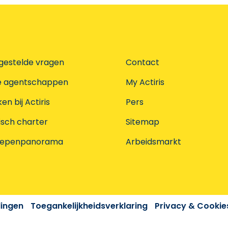
gestelde vragen
Contact
e agentschappen
My Actiris
n bij Actiris
Pers
isch charter
Sitemap
oepenpanorama
Arbeidsmarkt
dingen
Toegankelijkheidsverklaring
Privacy & Cookie