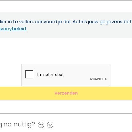
ier in te vullen, aanvaard je dat Actiris jouw gegevens be
ivacybeleid.
ina nuttig?
Ja
Nee