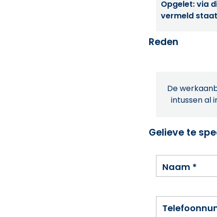
Opgelet: via di
vermeld staat
Reden
De werkaanbi
intussen al 
Gelieve te spe
Naam
*
Telefoonn