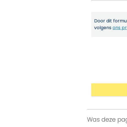
Door dit formul
volgens
ons pr
Was deze pag