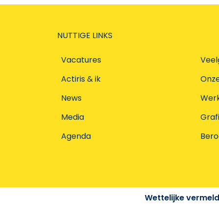
NUTTIGE LINKS
Vacatures
Veel
Actiris & ik
Onz
News
Werke
Media
Graf
Agenda
Ber
Wettelijke vermel