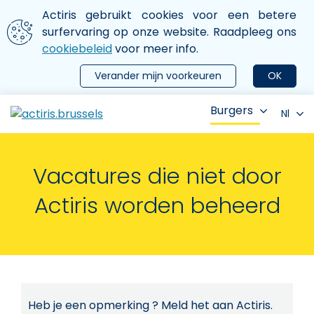
Aller au contenu principal
We gebruiken cookies
Actiris gebruikt cookies voor een betere
ermer le menu
surfervaring op onze website. Raadpleeg ons
cookiebeleid
voor meer info.
Verander mijn voorkeuren
OK
Burgers
Nl
Vacatures die niet door
Actiris worden beheerd
Heb je een opmerking ? Meld het aan Actiris.