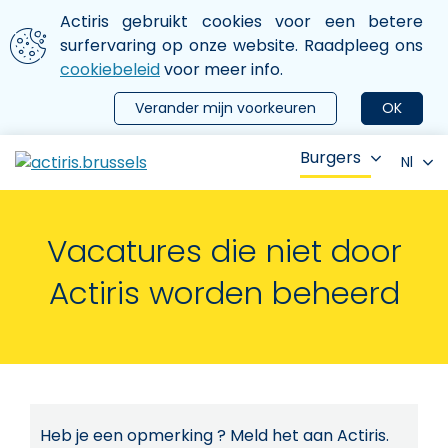
Aller au contenu principal
We gebruiken cookies
Actiris gebruikt cookies voor een betere
ermer le menu
surfervaring op onze website. Raadpleeg ons
cookiebeleid
voor meer info.
Verander mijn voorkeuren
OK
Burgers
Nl
Vacatures die niet door
Actiris worden beheerd
Heb je een opmerking ? Meld het aan Actiris.