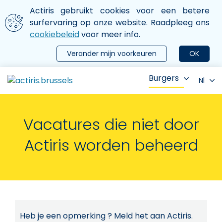
Aller au contenu principal
We gebruiken cookies
Actiris gebruikt cookies voor een betere
ermer le menu
surfervaring op onze website. Raadpleeg ons
cookiebeleid
voor meer info.
Verander mijn voorkeuren
OK
Burgers
Nl
Vacatures die niet door
Actiris worden beheerd
Heb je een opmerking ? Meld het aan Actiris.