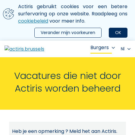
Aller au contenu principal
We gebruiken cookies
Actiris gebruikt cookies voor een betere
ermer le menu
surfervaring op onze website. Raadpleeg ons
cookiebeleid
voor meer info.
Verander mijn voorkeuren
OK
Burgers
Nl
Vacatures die niet door
Actiris worden beheerd
Heb je een opmerking ? Meld het aan Actiris.