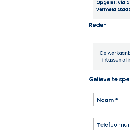
Opgelet: via di
vermeld staat
Reden
De werkaanbi
intussen al 
Gelieve te spe
Naam
*
Telefoonn