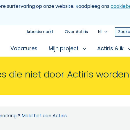
tere surfervaring op onze website. Raadpleeg ons
cookiebe
Arbeidsmarkt
Over Actiris
Nl
Zoeke
Vacatures
Mijn project
Actiris & ik
s die niet door Actiris worde
erking ? Meld het aan Actiris.