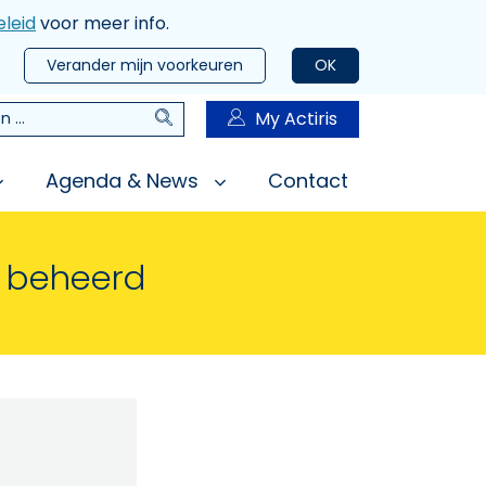
leid
voor meer info.
Verander mijn voorkeuren
OK
Zoeken
My Actiris
n
Agenda & News
Contact
n beheerd