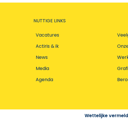
NUTTIGE LINKS
Vacatures
Veel
Actiris & ik
Onz
News
Werke
Media
Graf
Agenda
Ber
Wettelijke vermel