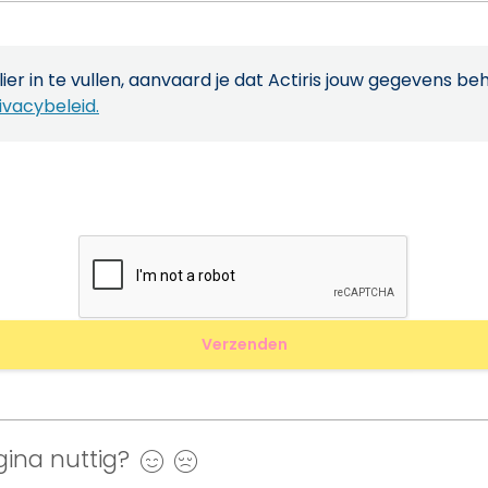
ier in te vullen, aanvaard je dat Actiris jouw gegevens be
ivacybeleid.
ina nuttig?
Ja
Nee