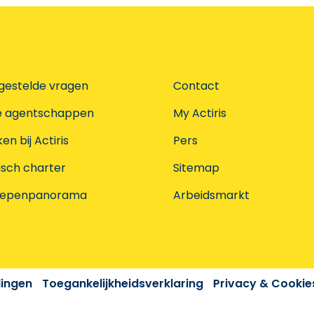
gestelde vragen
Contact
e agentschappen
My Actiris
n bij Actiris
Pers
isch charter
Sitemap
oepenpanorama
Arbeidsmarkt
dingen
Toegankelijkheidsverklaring
Privacy & Cookie