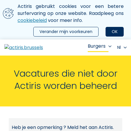
Aller au contenu principal
We gebruiken cookies
Actiris gebruikt cookies voor een betere
ermer le menu
surfervaring op onze website. Raadpleeg ons
cookiebeleid
voor meer info.
Verander mijn voorkeuren
OK
Burgers
Nl
Vacatures die niet door
Actiris worden beheerd
Heb je een opmerking ? Meld het aan Actiris.