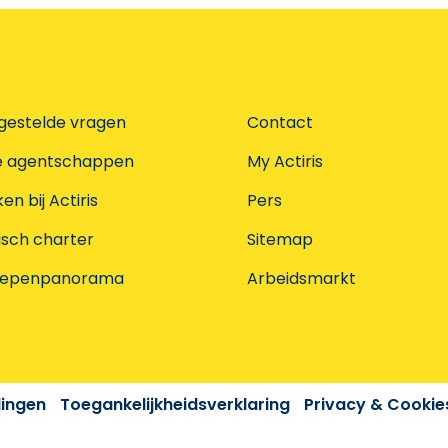
gestelde vragen
Contact
e agentschappen
My Actiris
n bij Actiris
Pers
isch charter
Sitemap
oepenpanorama
Arbeidsmarkt
dingen
Toegankelijkheidsverklaring
Privacy & Cookie