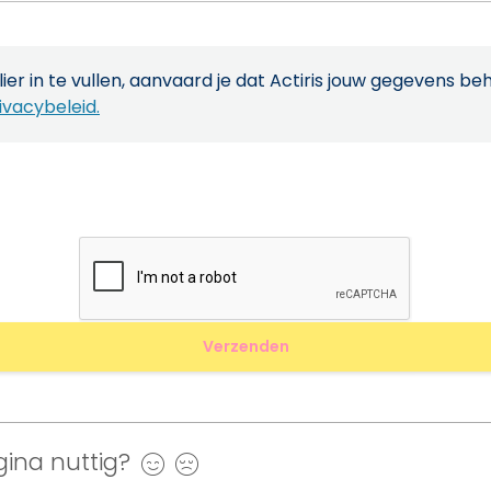
ier in te vullen, aanvaard je dat Actiris jouw gegevens be
ivacybeleid.
ina nuttig?
Ja
Nee