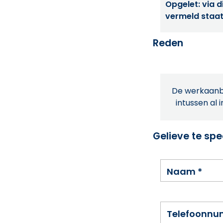
Opgelet: via di
vermeld staat
Reden
De werkaanbi
intussen al 
Gelieve te spe
Naam
*
Telefoonn