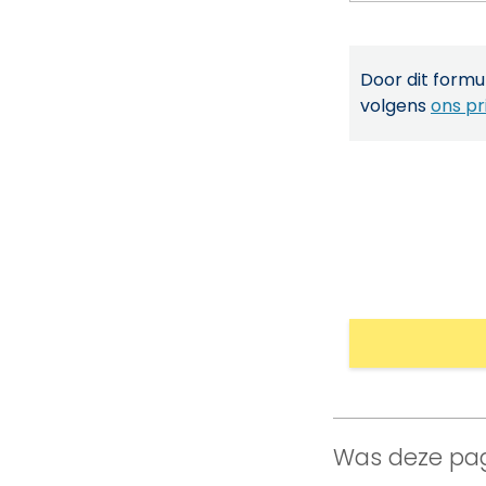
Door dit formul
volgens
ons pr
Was deze pag