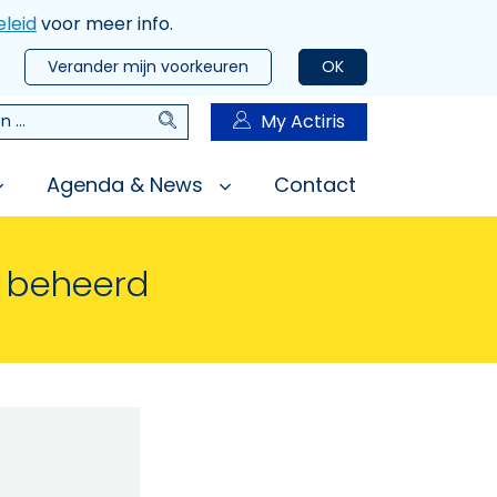
leid
voor meer info.
Verander mijn voorkeuren
OK
Zoeken
My Actiris
n
Agenda & News
Contact
n beheerd