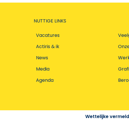
NUTTIGE LINKS
Vacatures
Veel
Actiris & ik
Onz
News
Werke
Media
Graf
Agenda
Ber
Wettelijke vermel