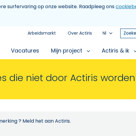
tere surfervaring op onze website. Raadpleeg ons
cookiebe
Arbeidsmarkt
Over Actiris
Nl
Zoeke
Vacatures
Mijn project
Actiris & ik
s die niet door Actiris worde
erking ? Meld het aan Actiris.