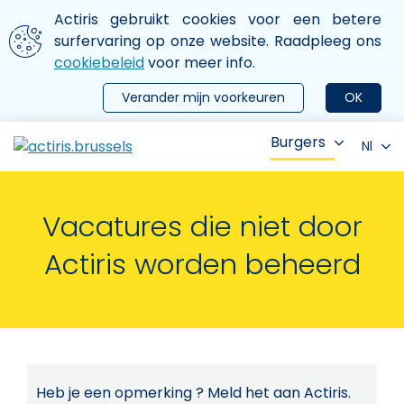
Aller au contenu principal
We gebruiken cookies
Actiris gebruikt cookies voor een betere
ermer le menu
surfervaring op onze website. Raadpleeg ons
cookiebeleid
voor meer info.
Verander mijn voorkeuren
OK
Burgers
Nl
Vacatures die niet door
Actiris worden beheerd
Heb je een opmerking ? Meld het aan Actiris.