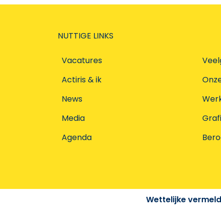
NUTTIGE LINKS
Vacatures
Veel
Actiris & ik
Onz
News
Werke
Media
Graf
Agenda
Ber
Wettelijke vermel