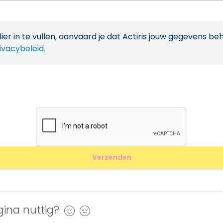
ier in te vullen, aanvaard je dat Actiris jouw gegevens be
ivacybeleid.
ina nuttig?
Ja
Nee