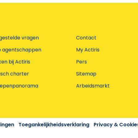
gestelde vragen
Contact
e agentschappen
My Actiris
n bij Actiris
Pers
isch charter
Sitemap
oepenpanorama
Arbeidsmarkt
dingen
Toegankelijkheidsverklaring
Privacy & Cookie