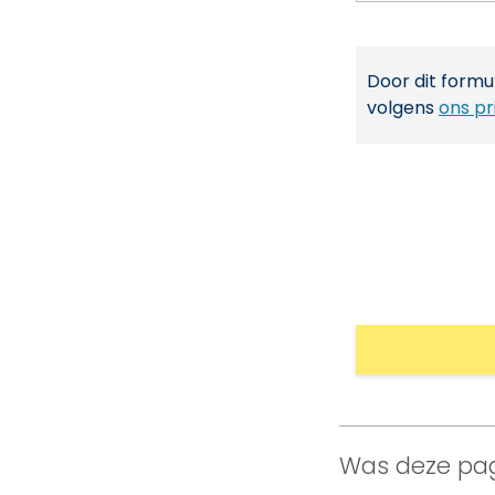
Door dit formul
volgens
ons pr
Was deze pag