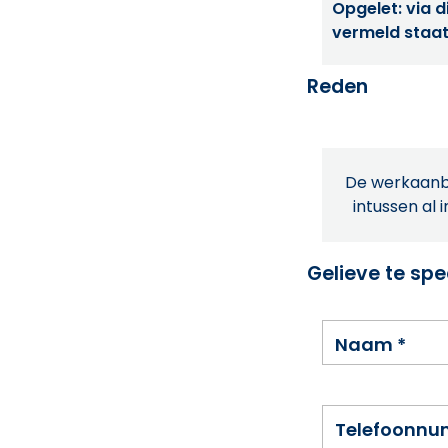
Opgelet: via di
vermeld staat
Reden
De werkaanbi
intussen al 
Gelieve te spe
Naam
*
Telefoonn