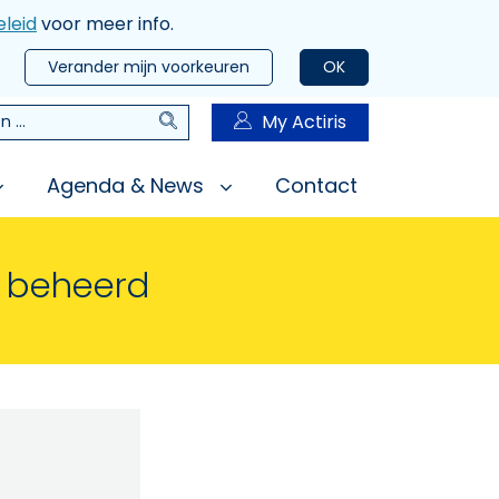
leid
voor meer info.
Verander mijn voorkeuren
OK
Zoeken
My Actiris
n
Agenda & News
Contact
n beheerd