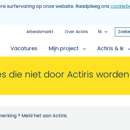
tere surfervaring op onze website. Raadpleeg ons
cookiebe
Arbeidsmarkt
Over Actiris
Nl
Zoeke
Vacatures
Mijn project
Actiris & ik
s die niet door Actiris worde
erking ? Meld het aan Actiris.