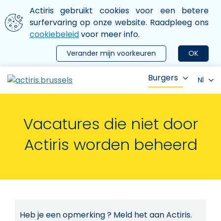
Aller au contenu principal
We gebruiken cookies
Actiris gebruikt cookies voor een betere
ermer le menu
surfervaring op onze website. Raadpleeg ons
cookiebeleid
voor meer info.
Verander mijn voorkeuren
OK
Burgers
Nl
Vacatures die niet door
Actiris worden beheerd
Heb je een opmerking ? Meld het aan Actiris.