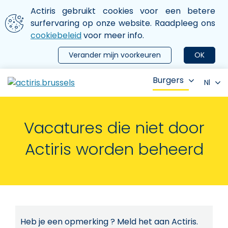
Aller au contenu principal
We gebruiken cookies
Actiris gebruikt cookies voor een betere
ermer le menu
surfervaring op onze website. Raadpleeg ons
cookiebeleid
voor meer info.
Verander mijn voorkeuren
OK
Burgers
Nl
Vacatures die niet door
Actiris worden beheerd
Heb je een opmerking ? Meld het aan Actiris.