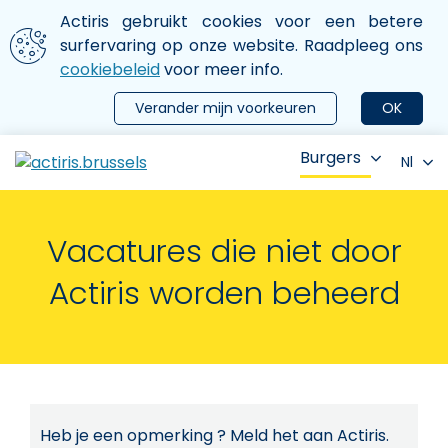
Aller au contenu principal
We gebruiken cookies
Actiris gebruikt cookies voor een betere
ermer le menu
surfervaring op onze website. Raadpleeg ons
cookiebeleid
voor meer info.
Verander mijn voorkeuren
OK
Burgers
Nl
Vacatures die niet door
Actiris worden beheerd
Heb je een opmerking ? Meld het aan Actiris.