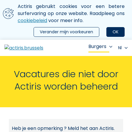
Aller au contenu principal
We gebruiken cookies
Actiris gebruikt cookies voor een betere
ermer le menu
surfervaring op onze website. Raadpleeg ons
cookiebeleid
voor meer info.
Verander mijn voorkeuren
OK
Burgers
Nl
Vacatures die niet door
Actiris worden beheerd
Heb je een opmerking ? Meld het aan Actiris.