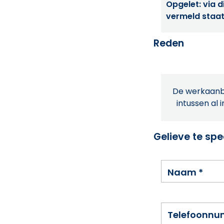
Opgelet: via di
vermeld staat
Reden
De werkaanbi
intussen al 
Gelieve te spe
Naam
*
Telefoonn