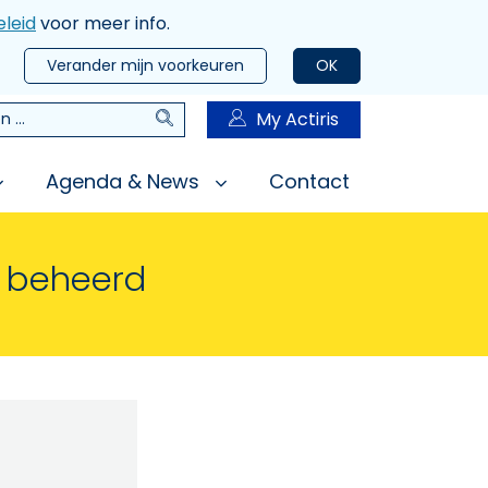
leid
voor meer info.
Verander mijn voorkeuren
OK
Zoeken
My Actiris
n
Agenda & News
Contact
n beheerd