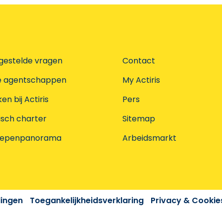
gestelde vragen
Contact
e agentschappen
My Actiris
n bij Actiris
Pers
isch charter
Sitemap
oepenpanorama
Arbeidsmarkt
dingen
Toegankelijkheidsverklaring
Privacy & Cookie