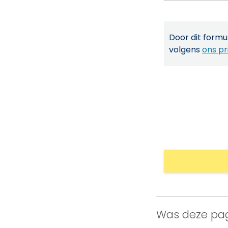
Door dit formul
volgens
ons pr
Was deze pag