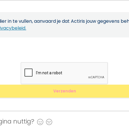
ier in te vullen, aanvaard je dat Actiris jouw gegevens be
ivacybeleid.
ina nuttig?
Ja
Nee