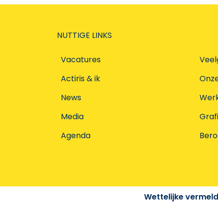
NUTTIGE LINKS
Vacatures
Veel
Actiris & ik
Onz
News
Werke
Media
Graf
Agenda
Ber
Wettelijke vermel