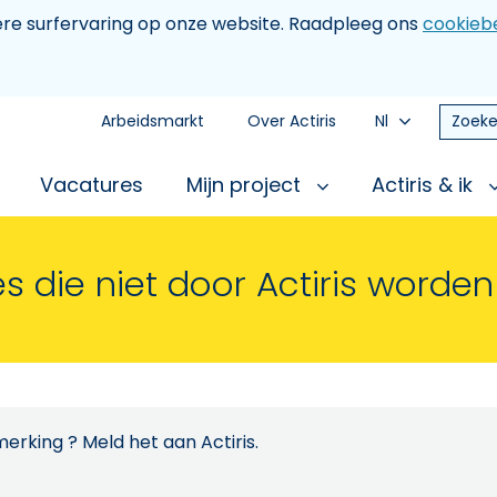
tere surfervaring op onze website. Raadpleeg ons
cookiebe
Arbeidsmarkt
Over Actiris
Nl
Zoeke
Vacatures
Mijn project
Actiris & ik
s die niet door Actiris worde
erking ? Meld het aan Actiris.