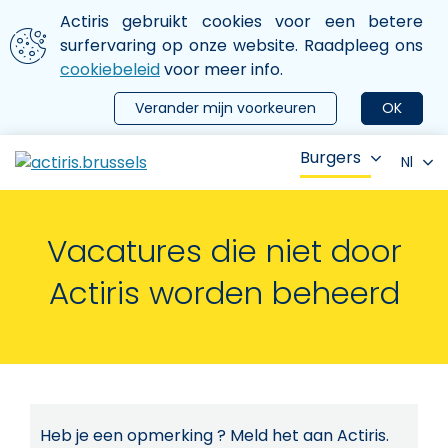
Aller au contenu principal
We gebruiken cookies
Actiris gebruikt cookies voor een betere
ermer le menu
surfervaring op onze website. Raadpleeg ons
cookiebeleid
voor meer info.
Verander mijn voorkeuren
OK
Burgers
Nl
Vacatures die niet door
Actiris worden beheerd
Heb je een opmerking ? Meld het aan Actiris.