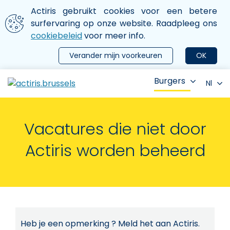
Aller au contenu principal
We gebruiken cookies
Actiris gebruikt cookies voor een betere
ermer le menu
surfervaring op onze website. Raadpleeg ons
cookiebeleid
voor meer info.
Verander mijn voorkeuren
OK
Burgers
Nl
Vacatures die niet door
Actiris worden beheerd
Heb je een opmerking ? Meld het aan Actiris.